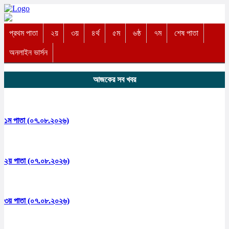
প্রথম পাতা
২য়
৩য়
৪র্থ
৫ম
৬ষ্ঠ
৭ম
শেষ পাতা
অনলাইন ভার্সন
আজকের সব খবর
১ম পাতা (০৭.০৮.২০২৬)
২য় পাতা (০৭.০৮.২০২৬)
৩য় পাতা (০৭.০৮.২০২৬)