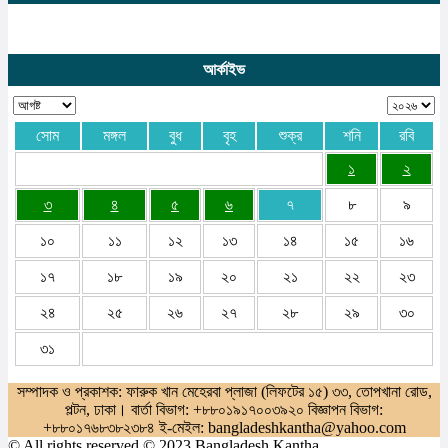
আর্কাইভ
সোম
মঙ্গল
বুধ
বৃহ
শুক্র
শনি
রবি
১
২
৩
৪
৫
৬
৭
৮
৯
১০
১১
১২
১৩
১৪
১৫
১৬
১৭
১৮
১৯
২০
২১
২২
২৩
২৪
২৫
২৬
২৭
২৮
২৯
৩০
৩১
সম্পাদক ও প্রকাশক: ফারুক খান মেহেরবা প্লাজা (লিফটের ১৫) ৩৩, তোপখানা রোড,
পল্টন, ঢাকা। বার্তা বিভাগ: +৮৮০১৯১৭০০৩৯২০ বিজ্ঞাপন বিভাগ:
+৮৮০১৭৬৮৩৮২৩৮৪ ই-মেইল: bangladeshkantha@yahoo.com
© All rights reserved © 2023 Bangladesh Kantha