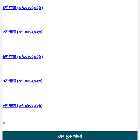
৪র্থ পাতা (০৭.০৮.২০২৬)
৫ম পাতা (০৭.০৮.২০২৬)
৬ষ্ঠ পাতা (০৭.০৮.২০২৬)
৭ম পাতা (০৭.০৮.২০২৬)
৮ম পাতা (০৭.০৮.২০২৬)
×
ফেসবুকে আমরা