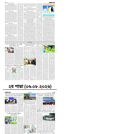
২য় পাতা (০৬.০৮.২০২৬)