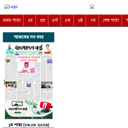
প্রথম পাতা
২য়
৩য়
৪র্থ
৫ম
৬ষ্ঠ
৭ম
শেষ পাতা
অ
আজকের সব খবর
১ম পাতা (০৬.০৮.২০২৬)