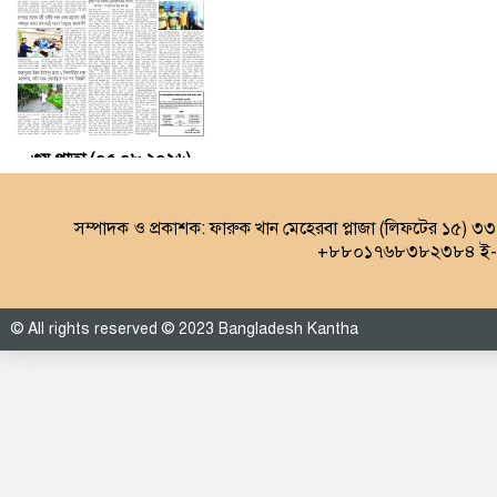
৩য় পাতা (০৫.০৮.২০২৬)
সম্পাদক ও প্রকাশক: ফারুক খান মেহেরবা প্লাজা (লিফটের ১৫) ৩
+৮৮০১৭৬৮৩৮২৩৮৪ ই-ম
© All rights reserved © 2023 Bangladesh Kantha
৪র্থ পাতা (০৫.০৮.২০২৬)