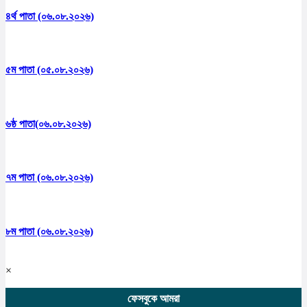
৪র্থ পাতা (০৬.০৮.২০২৬)
৫ম পাতা (০৫.০৮.২০২৬)
৬ষ্ঠ পাতা(০৬.০৮.২০২৬)
৭ম পাতা (০৬.০৮.২০২৬)
৮ম পাতা (০৬.০৮.২০২৬)
×
ফেসবুকে আমরা