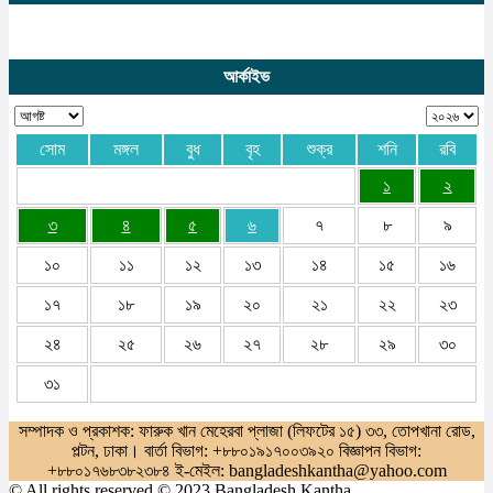
আর্কাইভ
সোম
মঙ্গল
বুধ
বৃহ
শুক্র
শনি
রবি
১
২
৩
৪
৫
৬
৭
৮
৯
১০
১১
১২
১৩
১৪
১৫
১৬
১৭
১৮
১৯
২০
২১
২২
২৩
২৪
২৫
২৬
২৭
২৮
২৯
৩০
৩১
সম্পাদক ও প্রকাশক: ফারুক খান মেহেরবা প্লাজা (লিফটের ১৫) ৩৩, তোপখানা রোড,
পল্টন, ঢাকা। বার্তা বিভাগ: +৮৮০১৯১৭০০৩৯২০ বিজ্ঞাপন বিভাগ:
+৮৮০১৭৬৮৩৮২৩৮৪ ই-মেইল: bangladeshkantha@yahoo.com
© All rights reserved © 2023 Bangladesh Kantha