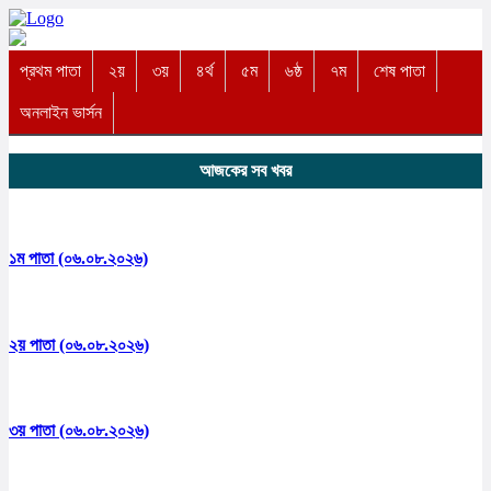
প্রথম পাতা
২য়
৩য়
৪র্থ
৫ম
৬ষ্ঠ
৭ম
শেষ পাতা
অনলাইন ভার্সন
আজকের সব খবর
১ম পাতা (০৬.০৮.২০২৬)
২য় পাতা (০৬.০৮.২০২৬)
৩য় পাতা (০৬.০৮.২০২৬)