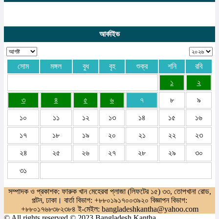
আর্কাইভ
সোম
মঙ্গল
বুধ
বৃহ
শুক্র
শনি
রবি
১
২
৩
৪
৫
৬
৭
৮
৯
১০
১১
১২
১৩
১৪
১৫
১৬
১৭
১৮
১৯
২০
২১
২২
২৩
২৪
২৫
২৬
২৭
২৮
২৯
৩০
৩১
সম্পাদক ও প্রকাশক: ফারুক খান মেহেরবা প্লাজা (লিফটের ১৫) ৩৩, তোপখানা রোড,
পল্টন, ঢাকা। বার্তা বিভাগ: +৮৮০১৯১৭০০৩৯২০ বিজ্ঞাপন বিভাগ:
+৮৮০১৭৬৮৩৮২৩৮৪ ই-মেইল: bangladeshkantha@yahoo.com
© All rights reserved © 2023 Bangladesh Kantha