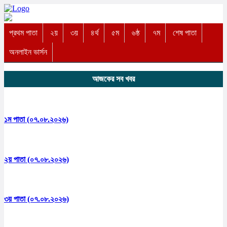
প্রথম পাতা
২য়
৩য়
৪র্থ
৫ম
৬ষ্ঠ
৭ম
শেষ পাতা
অনলাইন ভার্সন
আজকের সব খবর
১ম পাতা (০৭.০৮.২০২৬)
২য় পাতা (০৭.০৮.২০২৬)
৩য় পাতা (০৭.০৮.২০২৬)