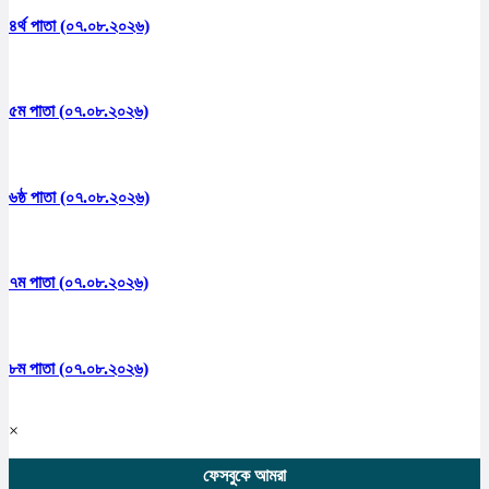
৪র্থ পাতা (০৭.০৮.২০২৬)
৫ম পাতা (০৭.০৮.২০২৬)
৬ষ্ঠ পাতা (০৭.০৮.২০২৬)
৭ম পাতা (০৭.০৮.২০২৬)
৮ম পাতা (০৭.০৮.২০২৬)
×
ফেসবুকে আমরা