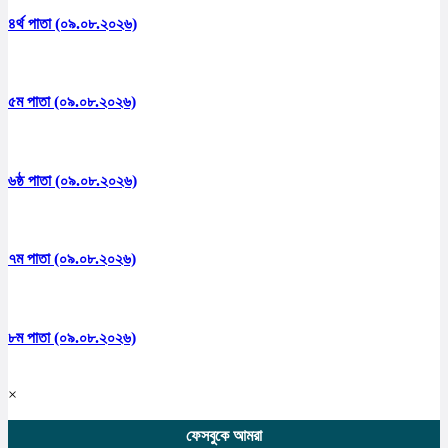
৪র্থ পাতা (০৯.০৮.২০২৬)
৫ম পাতা (০৯.০৮.২০২৬)
৬ষ্ঠ পাতা (০৯.০৮.২০২৬)
৭ম পাতা (০৯.০৮.২০২৬)
৮ম পাতা (০৯.০৮.২০২৬)
×
ফেসবুকে আমরা