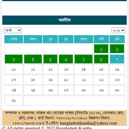
আর্কাইভ
সোম
মঙ্গল
বুধ
বৃহ
শুক্র
শনি
রবি
১
২
৩
৪
৫
৬
৭
৮
৯
১০
১১
১২
১৩
১৪
১৫
১৬
১৭
১৮
১৯
২০
২১
২২
২৩
২৪
২৫
২৬
২৭
২৮
২৯
৩০
৩১
সম্পাদক ও প্রকাশক: ফারুক খান মেহেরবা প্লাজা (লিফটের ১৫) ৩৩, তোপখানা রোড,
পল্টন, ঢাকা। বার্তা বিভাগ: +৮৮০১৯১৭০০৩৯২০ বিজ্ঞাপন বিভাগ:
+৮৮০১৭৬৮৩৮২৩৮৪ ই-মেইল: bangladeshkantha@yahoo.com
© All rights reserved © 2023 Bangladesh Kantha