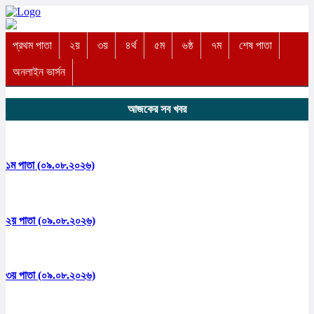
প্রথম পাতা
২য়
৩য়
৪র্থ
৫ম
৬ষ্ঠ
৭ম
শেষ পাতা
অনলাইন ভার্সন
আজকের সব খবর
১ম পাতা (০৯.০৮.২০২৬)
২য় পাতা (০৯.০৮.২০২৬)
৩য় পাতা (০৯.০৮.২০২৬)