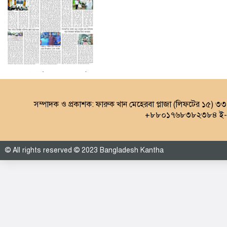
৩য় পাতা (০৮.০৮.২০২৬)
সম্পাদক ও প্রকাশক: ফারুক খান মেহেরবা প্লাজা (লিফটের ১৫) ৩
+৮৮০১৭৬৮৩৮২৩৮৪ ই-ম
© All rights reserved © 2023 Bangladesh Kantha