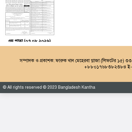
৩য় পাতা (০৭.০৮.২০২৬)
সম্পাদক ও প্রকাশক: ফারুক খান মেহেরবা প্লাজা (লিফটের ১৫) ৩
+৮৮০১৭৬৮৩৮২৩৮৪ ই-ম
© All rights reserved © 2023 Bangladesh Kantha
৪র্থ পাতা (০৭.০৮.২০২৬)