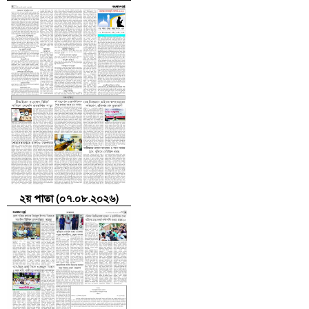
২য় পাতা (০৭.০৮.২০২৬)