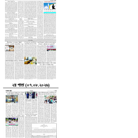
২য় পাতা (০৭.০৮.২০২৬)