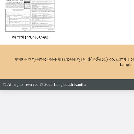
৩য় পাতা (০৭.০৮.২০২৬)
সম্পাদক ও প্রকাশক: ফারুক খান মেহেরবা প্লাজা (লিফটের ১৫) ৩৩, তোপখানা
bangla
© All rights reserved © 2023 Bangladesh Kantha
৪র্থ পাতা (০৭.০৮.২০২৬)