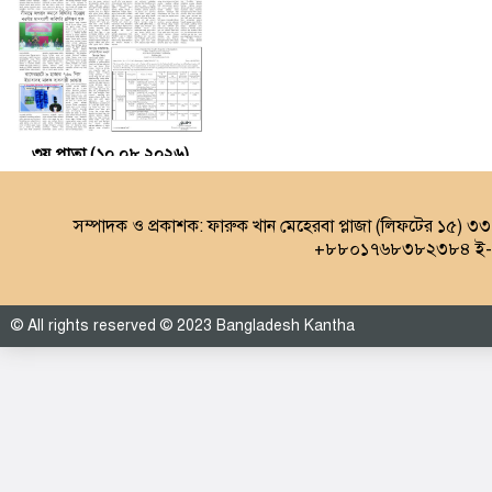
৩য় পাতা (১০.০৮.২০২৬)
সম্পাদক ও প্রকাশক: ফারুক খান মেহেরবা প্লাজা (লিফটের ১৫) ৩
+৮৮০১৭৬৮৩৮২৩৮৪ ই-ম
© All rights reserved © 2023 Bangladesh Kantha
৪র্থ পাতা (১০.০৮.২০২৬)