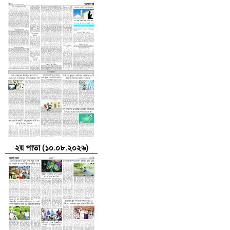
২য় পাতা (১০.০৮.২০২৬)