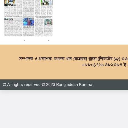
৩য় পাতা (০৮.০৮.২০২৬)
সম্পাদক ও প্রকাশক: ফারুক খান মেহেরবা প্লাজা (লিফটের ১৫) ৩
+৮৮০১৭৬৮৩৮২৩৮৪ ই-ম
© All rights reserved © 2023 Bangladesh Kantha