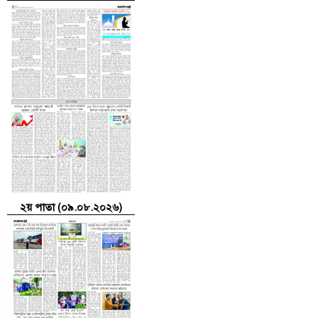
২য় পাতা (০৯.০৮.২০২৬)