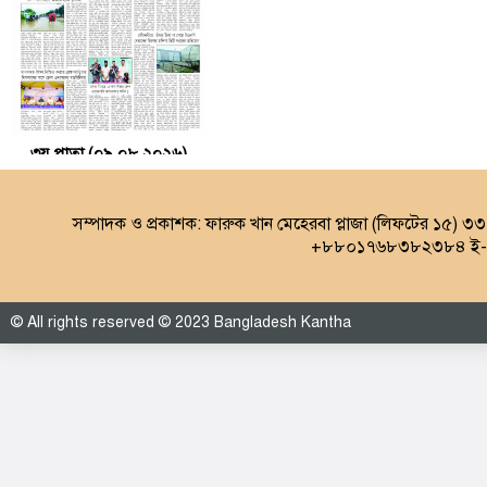
৩য় পাতা (০৯.০৮.২০২৬)
সম্পাদক ও প্রকাশক: ফারুক খান মেহেরবা প্লাজা (লিফটের ১৫) ৩
+৮৮০১৭৬৮৩৮২৩৮৪ ই-ম
© All rights reserved © 2023 Bangladesh Kantha
৪র্থ পাতা (০৯.০৮.২০২৬)