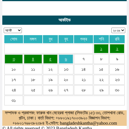
আর্কাইভ
সোম
মঙ্গল
বুধ
বৃহ
শুক্র
শনি
রবি
১
২
৩
৪
৫
৬
৭
৮
৯
১০
১১
১২
১৩
১৪
১৫
১৬
১৭
১৮
১৯
২০
২১
২২
২৩
২৪
২৫
২৬
২৭
২৮
২৯
৩০
৩১
সম্পাদক ও প্রকাশক: ফারুক খান মেহেরবা প্লাজা (লিফটের ১৫) ৩৩, তোপখানা রোড,
পল্টন, ঢাকা। বার্তা বিভাগ: +৮৮০১৯১৭০০৩৯২০ বিজ্ঞাপন বিভাগ:
+৮৮০১৭৬৮৩৮২৩৮৪ ই-মেইল: bangladeshkantha@yahoo.com
© All rights reserved © 2023 Bangladesh Kantha