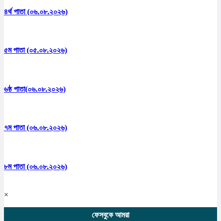
৪র্থ পাতা (০৬.০৮.২০২৬)
৫ম পাতা (০৫.০৮.২০২৬)
৬ষ্ঠ পাতা(০৬.০৮.২০২৬)
৭ম পাতা (০৬.০৮.২০২৬)
৮ম পাতা (০৬.০৮.২০২৬)
×
ফেসবুকে আমরা