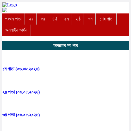
প্রথম পাতা
২য়
৩য়
৪র্থ
৫ম
৬ষ্ঠ
৭ম
শেষ পাতা
অনলাইন ভার্সন
আজকের সব খবর
১ম পাতা (০৬.০৮.২০২৬)
২য় পাতা (০৬.০৮.২০২৬)
৩য় পাতা (০৬.০৮.২০২৬)