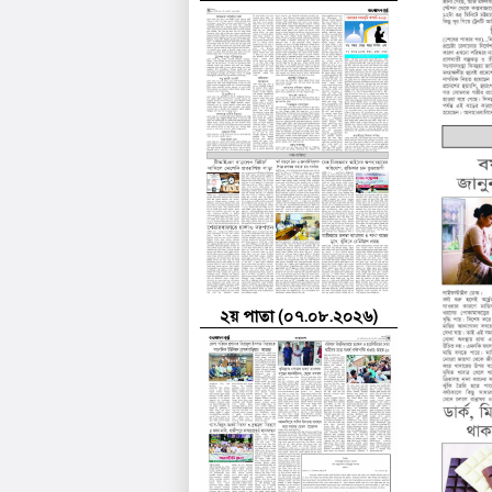
২য় পাতা (০৭.০৮.২০২৬)