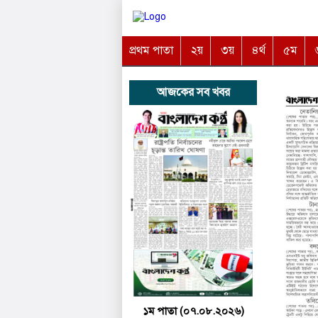
প্রথম পাতা
২য়
৩য়
৪র্থ
৫ম
আজকের সব খবর
১ম পাতা (০৭.০৮.২০২৬)