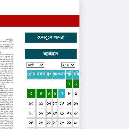
ফেসবুকে আমরা
আর্কাইভ
সোম
মঙ্গল
বুধ
বৃহ
শুক্র
শনি
রবি
১
২
৩
৪
৫
৬
৭
৮
৯
১০
১১
১২
১৩
১৪
১৫
১৬
১৭
১৮
১৯
২০
২১
২২
২৩
২৪
২৫
২৬
২৭
২৮
২৯
৩০