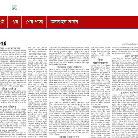
৬ষ্ঠ
৭ম
শেষ পাতা
অনলাইন ভার্সন