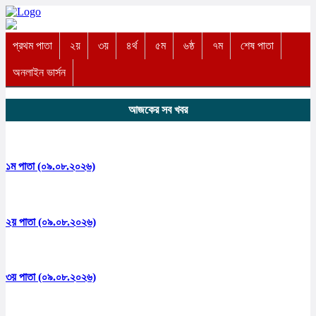
প্রথম পাতা
২য়
৩য়
৪র্থ
৫ম
৬ষ্ঠ
৭ম
শেষ পাতা
অনলাইন ভার্সন
আজকের সব খবর
১ম পাতা (০৯.০৮.২০২৬)
২য় পাতা (০৯.০৮.২০২৬)
৩য় পাতা (০৯.০৮.২০২৬)