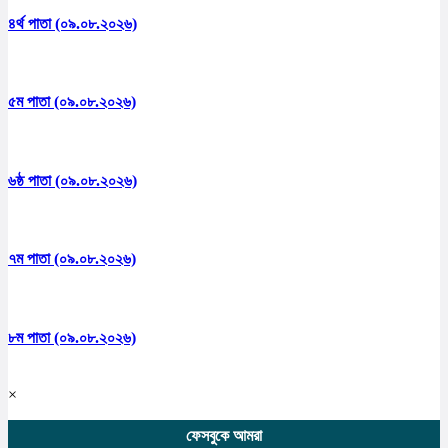
৪র্থ পাতা (০৯.০৮.২০২৬)
৫ম পাতা (০৯.০৮.২০২৬)
৬ষ্ঠ পাতা (০৯.০৮.২০২৬)
৭ম পাতা (০৯.০৮.২০২৬)
৮ম পাতা (০৯.০৮.২০২৬)
×
ফেসবুকে আমরা