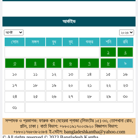
আর্কাইভ
সোম
মঙ্গল
বুধ
বৃহ
শুক্র
শনি
রবি
১
২
৩
৪
৫
৬
৭
৮
৯
১০
১১
১২
১৩
১৪
১৫
১৬
১৭
১৮
১৯
২০
২১
২২
২৩
২৪
২৫
২৬
২৭
২৮
২৯
৩০
৩১
সম্পাদক ও প্রকাশক: ফারুক খান মেহেরবা প্লাজা (লিফটের ১৫) ৩৩, তোপখানা রোড,
পল্টন, ঢাকা। বার্তা বিভাগ: +৮৮০১৯১৭০০৩৯২০ বিজ্ঞাপন বিভাগ:
+৮৮০১৭৬৮৩৮২৩৮৪ ই-মেইল: bangladeshkantha@yahoo.com
© All rights reserved © 2023 Bangladesh Kantha