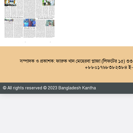
৩য় পাতা (০৮.০৮.২০২৬)
সম্পাদক ও প্রকাশক: ফারুক খান মেহেরবা প্লাজা (লিফটের ১৫) ৩
+৮৮০১৭৬৮৩৮২৩৮৪ ই-ম
© All rights reserved © 2023 Bangladesh Kantha