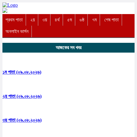
প্রথম পাতা
২য়
৩য়
৪র্থ
৫ম
৬ষ্ঠ
৭ম
শেষ পাতা
অনলাইন ভার্সন
আজকের সব খবর
১ম পাতা (০৯.০৮.২০২৬)
২য় পাতা (০৯.০৮.২০২৬)
৩য় পাতা (০৯.০৮.২০২৬)