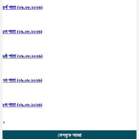
৪র্থ পাতা (০৯.০৮.২০২৬)
৫ম পাতা (০৯.০৮.২০২৬)
৬ষ্ঠ পাতা (০৯.০৮.২০২৬)
৭ম পাতা (০৯.০৮.২০২৬)
৮ম পাতা (০৯.০৮.২০২৬)
×
ফেসবুকে আমরা