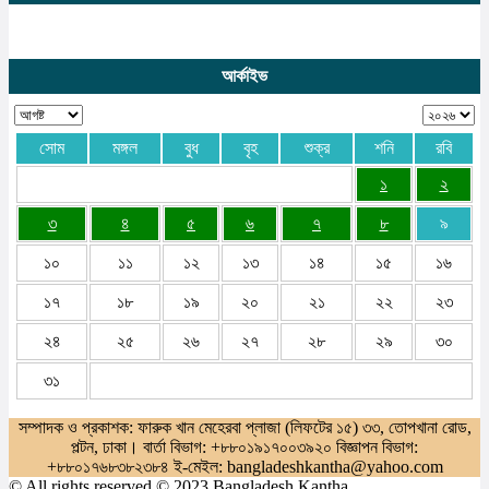
আর্কাইভ
সোম
মঙ্গল
বুধ
বৃহ
শুক্র
শনি
রবি
১
২
৩
৪
৫
৬
৭
৮
৯
১০
১১
১২
১৩
১৪
১৫
১৬
১৭
১৮
১৯
২০
২১
২২
২৩
২৪
২৫
২৬
২৭
২৮
২৯
৩০
৩১
সম্পাদক ও প্রকাশক: ফারুক খান মেহেরবা প্লাজা (লিফটের ১৫) ৩৩, তোপখানা রোড,
পল্টন, ঢাকা। বার্তা বিভাগ: +৮৮০১৯১৭০০৩৯২০ বিজ্ঞাপন বিভাগ:
+৮৮০১৭৬৮৩৮২৩৮৪ ই-মেইল: bangladeshkantha@yahoo.com
© All rights reserved © 2023 Bangladesh Kantha