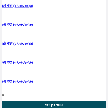
৪র্থ পাতা (০৭.০৮.২০২৬)
৫ম পাতা (০৭.০৮.২০২৬)
৬ষ্ঠ পাতা (০৭.০৮.২০২৬)
৭ম পাতা (০৭.০৮.২০২৬)
৮ম পাতা (০৭.০৮.২০২৬)
×
ফেসবুকে আমরা