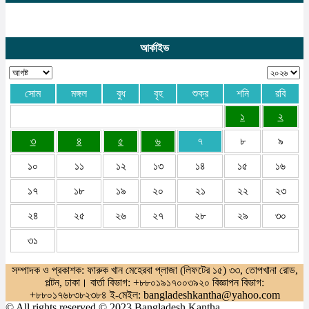
আর্কাইভ
সোম
মঙ্গল
বুধ
বৃহ
শুক্র
শনি
রবি
১
২
৩
৪
৫
৬
৭
৮
৯
১০
১১
১২
১৩
১৪
১৫
১৬
১৭
১৮
১৯
২০
২১
২২
২৩
২৪
২৫
২৬
২৭
২৮
২৯
৩০
৩১
সম্পাদক ও প্রকাশক: ফারুক খান মেহেরবা প্লাজা (লিফটের ১৫) ৩৩, তোপখানা রোড,
পল্টন, ঢাকা। বার্তা বিভাগ: +৮৮০১৯১৭০০৩৯২০ বিজ্ঞাপন বিভাগ:
+৮৮০১৭৬৮৩৮২৩৮৪ ই-মেইল: bangladeshkantha@yahoo.com
© All rights reserved © 2023 Bangladesh Kantha