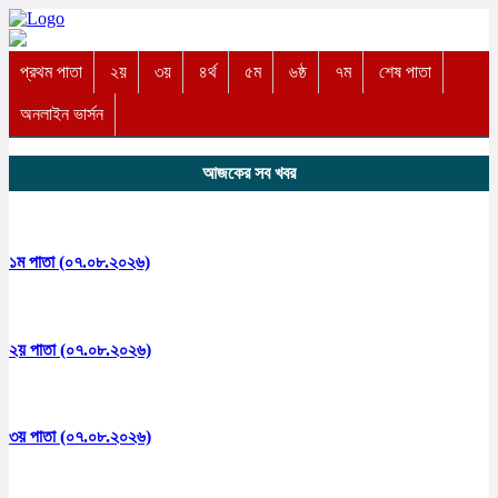
প্রথম পাতা
২য়
৩য়
৪র্থ
৫ম
৬ষ্ঠ
৭ম
শেষ পাতা
অনলাইন ভার্সন
আজকের সব খবর
১ম পাতা (০৭.০৮.২০২৬)
২য় পাতা (০৭.০৮.২০২৬)
৩য় পাতা (০৭.০৮.২০২৬)