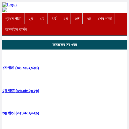
প্রথম পাতা
২য়
৩য়
৪র্থ
৫ম
৬ষ্ঠ
৭ম
শেষ পাতা
অনলাইন ভার্সন
আজকের সব খবর
১ম পাতা (০৬.০৮.২০২৬)
২য় পাতা (০৬.০৮.২০২৬)
৩য় পাতা (০৫.০৮.২০২৬)