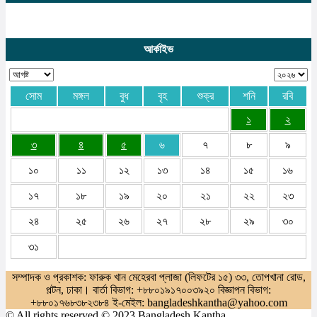
আর্কাইভ
সোম
মঙ্গল
বুধ
বৃহ
শুক্র
শনি
রবি
১
২
৩
৪
৫
৬
৭
৮
৯
১০
১১
১২
১৩
১৪
১৫
১৬
১৭
১৮
১৯
২০
২১
২২
২৩
২৪
২৫
২৬
২৭
২৮
২৯
৩০
৩১
সম্পাদক ও প্রকাশক: ফারুক খান মেহেরবা প্লাজা (লিফটের ১৫) ৩৩, তোপখানা রোড,
পল্টন, ঢাকা। বার্তা বিভাগ: +৮৮০১৯১৭০০৩৯২০ বিজ্ঞাপন বিভাগ:
+৮৮০১৭৬৮৩৮২৩৮৪ ই-মেইল: bangladeshkantha@yahoo.com
© All rights reserved © 2023 Bangladesh Kantha