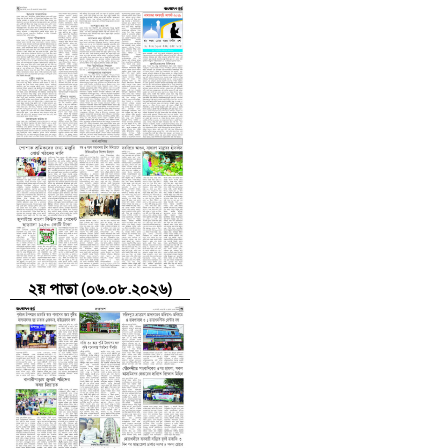
২য় পাতা (০৬.০৮.২০২৬)