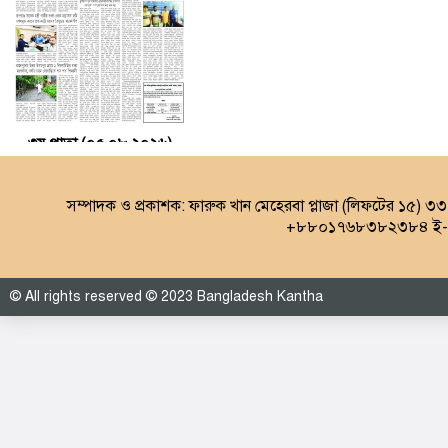
৩য় পাতা (০৫.০৮.২০২৬)
সম্পাদক ও প্রকাশক: ফারুক খান মেহেরবা প্লাজা (লিফটের ১৫) ৩
+৮৮০১৭৬৮৩৮২৩৮৪ ই-ম
© All rights reserved © 2023 Bangladesh Kantha
৪র্থ পাতা (০৫.০৮.২০২৬)