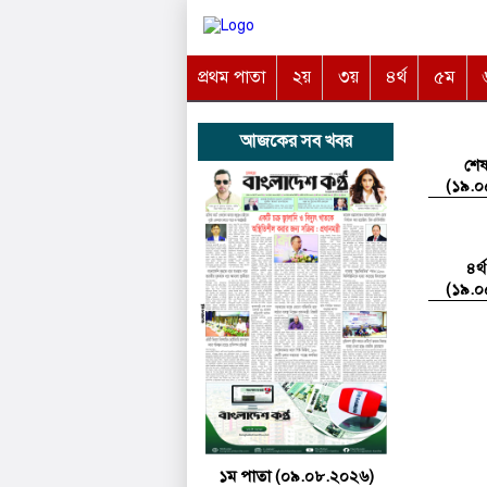
প্রথম পাতা
২য়
৩য়
৪র্থ
৫ম
আজকের সব খবর
শেষ
(১৯.০
৪র্
(১৯.০
১ম পাতা (০৯.০৮.২০২৬)