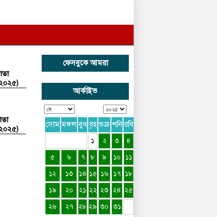
ফেসবুকে আমরা
াতা
.২০২৫)
আর্কাইভ
াতা
সোম
মঙ্গল
বুধ
বৃহ
শুক্র
শনি
রবি
.২০২৫)
১
২
৩
৪
৫
৬
৭
৮
৯
১০
১১
১২
১৩
১৪
১৫
১৬
১৭
১৮
১৯
২০
২১
২২
২৩
২৪
২৫
২৬
২৭
২৮
২৯
৩০
৩১