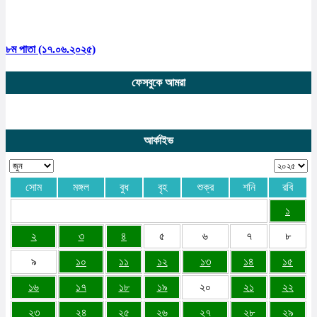
৮ম পাতা (১৭.০৬.২০২৫)
ফেসবুকে আমরা
আর্কাইভ
সোম
মঙ্গল
বুধ
বৃহ
শুক্র
শনি
রবি
১
২
৩
৪
৫
৬
৭
৮
৯
১০
১১
১২
১৩
১৪
১৫
১৬
১৭
১৮
১৯
২০
২১
২২
২৩
২৪
২৫
২৬
২৭
২৮
২৯