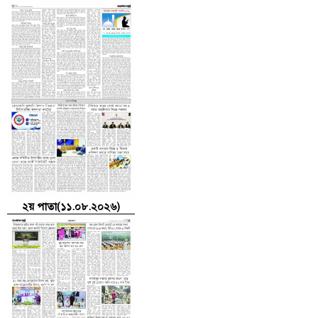
২য় পাতা(১১.০৮.২০২৬)