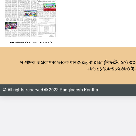
৩য় পাতা (১১.০৮.২০২৬)
সম্পাদক ও প্রকাশক: ফারুক খান মেহেরবা প্লাজা (লিফটের ১৫) ৩
+৮৮০১৭৬৮৩৮২৩৮৪ ই-ম
© All rights reserved © 2023 Bangladesh Kantha
৪র্থ পাতা (১১.০৮.২০২৬)