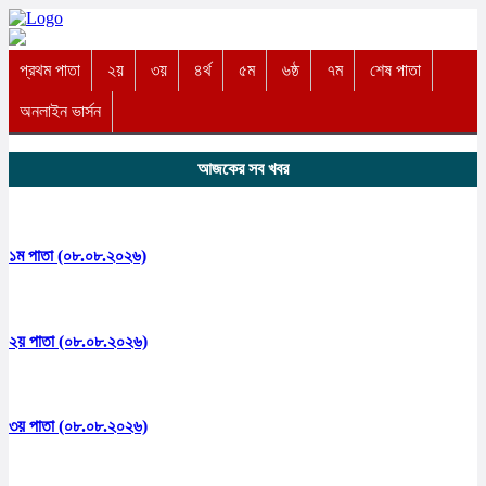
প্রথম পাতা
২য়
৩য়
৪র্থ
৫ম
৬ষ্ঠ
৭ম
শেষ পাতা
অনলাইন ভার্সন
আজকের সব খবর
১ম পাতা (০৮.০৮.২০২৬)
২য় পাতা (০৮.০৮.২০২৬)
৩য় পাতা (০৮.০৮.২০২৬)