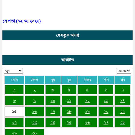
১ম পাতা (০২.০৬.২০২৬)
ফেসবুকে আমরা
আর্কাইভ
সোম
মঙ্গল
বুধ
বৃহ
শুক্র
শনি
রবি
১
২
৩
৪
৫
৬
৭
৮
৯
১০
১১
১২
১৩
১৪
১৫
১৬
১৭
১৮
১৯
২০
২১
২২
২৩
২৪
২৫
২৬
২৭
২৮
২৯
৩০